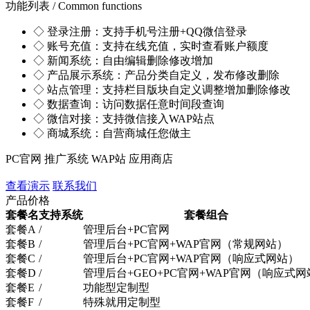
功能列表
/ Common functions
◇ 登录注册：
支持手机号注册+QQ微信登录
◇ 账号充值：
支持在线充值，实时查看账户额度
◇ 新闻系统：
自由编辑删除修改增加
◇ 产品展示系统：
产品分类自定义，发布修改删除
◇ 站点管理：
支持栏目版块自定义调整增加删除修改
◇ 数据查询：
访问数据任意时间段查询
◇ 微信对接：
支持微信接入WAP站点
◇ 商城系统：
自营商城任您做主
PC官网
推广系统
WAP站
应用商店
查看演示
联系我们
产品价格
套餐名
支持系统
套餐组合
套餐A
/
管理后台+PC官网
套餐B
/
管理后台+PC官网+WAP官网（常规网站）
套餐C
/
管理后台+PC官网+WAP官网（响应式网站）
套餐D
/
管理后台+GEO+PC官网+WAP官网（响应式网
套餐E
/
功能型定制型
套餐F
/
特殊就用定制型