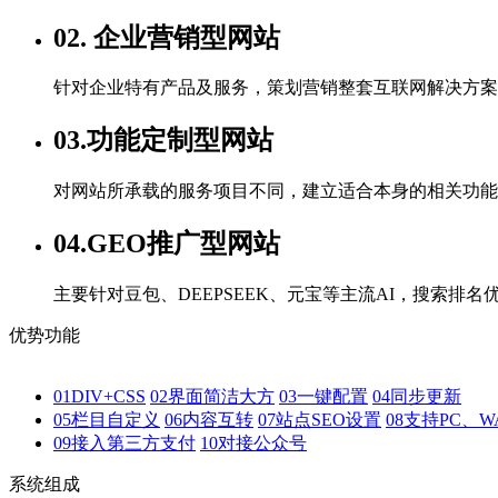
02. 企业营销型网站
针对企业特有产品及服务，策划营销整套互联网解决方案
03.功能定制型网站
对网站所承载的服务项目不同，建立适合本身的相关功能
04.GEO推广型网站
主要针对豆包、DEEPSEEK、元宝等主流AI，搜索排
优势功能
01
DIV+CSS
02
界面简洁大方
03
一键配置
04
同步更新
05
栏目自定义
06
内容互转
07
站点SEO设置
08
支持PC、W
09
接入第三方支付
10
对接公众号
系统组成