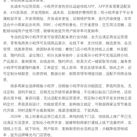
变，帮助商家低成本获客。
在成本与运营层面，小程序开发性价比远超传统APP。APP开发需要适配安
卓、iOS双系统，开发周期长、成本高、后期维护费用昂贵；而小程序基于平台专
属框架开发，开发周期短、开发成本更低，后期维护简单、迭代升级便捷，非常
适合中小商家起步布局。同时，小程序轻量化、打开速度快，交互简洁流畅，适
配移动端用户使用习惯，能够有效提升用户留存率与复购率。
专业的定制小程序开发可按需匹配各类行业功能，全方位满足商业运营需
求。零售电商类小程序可实现商品展示、在线下单、支付结算、物流查询、会员
管理、优惠券营销、拼团秒杀等功能；餐饮门店小程序支持线上点餐、外卖配
送、预约到店、桌位预订、积分兑换等操作；企业展示小程序可实现品牌介绍、
产品展示、案例查询、在线咨询、预约拜访、联系方式一键获取等功能；服务类
小程序可搭建预约服务、工单提交、线上咨询、售后反馈等体系。除此之外，还
可定制分销裂变、社群营销、数据分析、权限管理等增值功能，适配不同商业场
景。
很多商家会选择模板小程序，但模板小程序存在功能固定、界面同质化、无
法定制、源码不独立、后期无法升级等诸多弊端，不仅难以贴合门店特色，还容
易出现卡顿、兼容问题，无法适配长期运营需求。而定制小程序开发支持独立源
码交付，界面原创设计、功能按需开发、架构独立稳定，可根据商家运营节奏迭
代升级，同时适配平台最新规则，规避违规限流、下架风险。
2026年，线上轻量化运营已成主流，单纯的线下门店、传统线上推广早已无
法满足引流需求。定制化小程序开发，能够帮助商家打通线上线下流量闭环，实
现线上引流、线下转化、用户留存、复购裂变的全流程运营，大幅降低营销成
本，提升品牌曝光与门店营收。