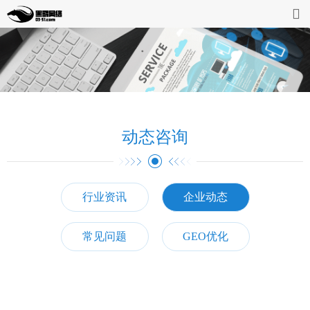
首页
网站开发
缴费系统
动态咨询
案例展示
动态资讯
行业资讯
企业动态
企业介绍
常见问题
GEO优化
联系我们