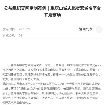
公益组织官网定制案例｜重庆山城志愿者双域名平台
开发落地
发布时间：2026/7/4
返回列表
浏览次数：76
公益社会组织想要规范化线上运营，一套合规、功能完善的官方网站是必不
可少的数字化载体。本次我们完成重庆山城志愿服务中心（重庆山城志愿者）官
网定制开发项目，依托双域名部署方案，搭建一体化志愿者管理公益服务平台，
助力公益机构线上规范化发展。
重庆山城志愿者起源于 2007 年民间志愿团队，2014 年经重庆市民政局正式登记
注册，获评 3A 级社会组织与市级慈善组织资质，长期开展助老、困境儿童帮扶、
亲子公益等各类志愿服务项目，累计组织数万场公益活动，服务大量弱势群体，
需要线上平台实现志愿者报名、活动发布、服务时长统计、捐赠信息公示等核心
管理需求重庆山城志...。