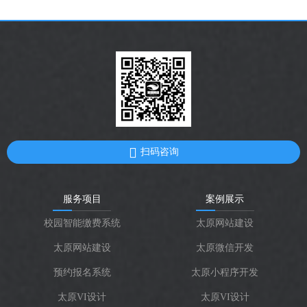
扫码咨询
服务项目
案例展示
校园智能缴费系统
太原网站建设
太原网站建设
太原微信开发
预约报名系统
太原小程序开发
太原VI设计
太原VI设计